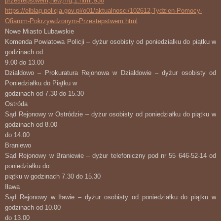
przestepstwem,new,mg,1.html,938
https://elblag.policja.gov.pl/o01/aktualnosci/102612,Tydzien-Pomocy-
Ofiarom-Pokrzywdzonym-Przestepstwem.html
Nowe Miasto Lubawskie
Komenda Powiatowa Policji – dyżur osobisty od poniedziałku do piątku w
godzinach od
9.00 do 13.00
Działdowo – Prokuratura Rejonowa w Działdowie – dyżur osobisty od
Poniedziałku do Piątku w
godzinach od 7.30 do 15.30
Ostróda
Sąd Rejonowy w Ostródzie – dyżur osobisty od poniedziałku do piątku w
godzinach od 8.00
do 14.00
Braniewo
Sąd Rejonowy w Braniewie – dyżur telefoniczny pod nr 55 646-52-14 od
poniedziałku do
piątku w godzinach 7.30 do 15.30
Iława
Sąd Rejonowy w Iławie – dyżur osobisty od poniedziałku do piątku w
godzinach od 10.00
do 13.00