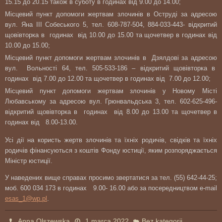
15.15 до 20.15 також в суботу в годинах від 9.00 до 14.00;
Місцевий пункт допомоги жертвам злочинів в Оструді за адресою
вул. Яна III Собеського 5, тел. 608-787-504, 884-033-443- відкритий
щовівторка в годинах від 10.00 до 15.00 та щочетвер в годинах від
10.00 до 15.00;
Місцевий пункт допомоги жертвам злочинів в Дзялдові за адресою
вул. Вольності 64, тел. 505-533-186 – відкритий щовівторка в
годинах від 7.00 до 12.00 та щочетвер в годинах від 7.00 до 12.00;
Місцевий пункт допомоги жертвам злочинів у Новому Місті
Любавському за адресою вул. Грюнвальдська 3, тел. 602-625-496-
відкритий щовівторка в годинах від 8.00 до 13.00 та щочетвер в
годинах від 8.00-13.00.
Усі дії на користь жертв злочинів та їхніх родичів, свідків та їхніх
родичів фінансуються з коштів Фонду юстиції, яким розпоряджається
Міністр юстиції.
У наведених вище справах просимо звертатися за тел. (55) 642-44-25;
моб. 600 034 173 в годинах 9.00- 16.00 або за посередництвом e-mail
esas_1@wp.pl
.
Anna Olszewska
1 marca 2022
Bez kategorii