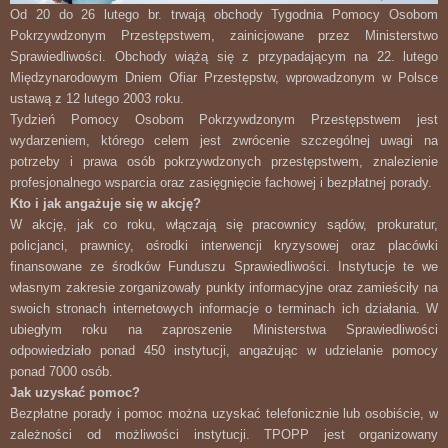
Od 20 do 26 lutego br. trwają obchody Tygodnia Pomocy Osobom
Pokrzywdzonym Przestępstwem, zainicjowane przez Ministerstwo
Sprawiedliwości. Obchody wiążą się z przypadającym na 22. lutego
Międzynarodowym Dniem Ofiar Przestępstw, wprowadzonym w Polsce
ustawą z 12 lutego 2003 roku.
Tydzień Pomocy Osobom Pokrzywdzonym Przestępstwem jest
wydarzeniem, którego celem jest zwrócenie szczególnej uwagi na
potrzeby i prawa osób pokrzywdzonych przestępstwem, znalezienie
profesjonalnego wsparcia oraz zasięgnięcie fachowej i bezpłatnej porady.
Kto i jak angażuje się w akcję?
W akcję, jak co roku, włączają się pracownicy sądów, prokuratur,
policjanci, prawnicy, ośrodki interwencji kryzysowej oraz placówki
finansowane ze środków Funduszu Sprawiedliwości. Instytucje te we
własnym zakresie zorganizowały punkty informacyjne oraz zamieściły na
swoich stronach internetowych informacje o terminach ich działania. W
ubiegłym roku na zaproszenie Ministerstwa Sprawiedliwości
odpowiedziało ponad 450 instytucji, angażując w udzielanie pomocy
ponad 7000 osób.
Jak uzyskać pomoc?
Bezpłatne porady i pomoc można uzyskać telefonicznie lub osobiście, w
zależności od możliwości instytucji. TPOPP jest organizowany