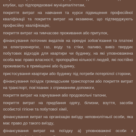
клубах, що підпорядковані муніципалітетам,
покриття витрат на навчання та курси підвищення професійної
кваліфікації та покриття витрат на екзамени, що підтверджують
професійну кваліфікацію,
покриття витрат на тимчасове проживання або притулок,
фінансування поточних видатків на орендні зобов’язання та платежі
за електроенергію, газ, воду та стіки, паливо, вивіз твердих
побутових відходів для квартири чи будинку, на які уповноважена
особа має право власності, пропорційно кількості людей, які постійно
проживають в приміщенні або будинку,
пристосування квартири або будинку під потреби потерпілої сторони,
фінансування поїздок громадським транспортом або покриття витрат
на транспорт, пов’язаних з отриманням допомоги,
покриття витрат на харчування або продовольчі талони,
покриття витрат на придбання одягу, білизни, взуття, засобів
особистої гігієни та побутової хімії,
фінансування витрат на організацію виїзду неповнолітньої особи, яка
має право до такого виїзду,
фінансування витрат на поїздку а) уповноваженї особи з