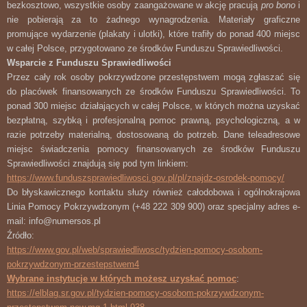
bezkosztowo, wszystkie osoby zaangażowane w akcję pracują
pro bono
i
nie pobierają za to żadnego wynagrodzenia. Materiały graficzne
promujące wydarzenie (plakaty i ulotki), które trafiły do ponad 400 miejsc
w całej Polsce, przygotowano ze środków Funduszu Sprawiedliwości.
Wsparcie z Funduszu Sprawiedliwości
Przez cały rok osoby pokrzywdzone przestępstwem mogą zgłaszać się
do placówek finansowanych ze środków Funduszu Sprawiedliwości. To
ponad 300 miejsc działających w całej Polsce, w których można uzyskać
bezpłatną, szybką i profesjonalną pomoc prawną, psychologiczną, a w
razie potrzeby materialną, dostosowaną do potrzeb. Dane teleadresowe
miejsc świadczenia pomocy finansowanych ze środków Funduszu
Sprawiedliwości znajdują się pod tym linkiem:
https://www.funduszsprawiedliwosci.gov.pl/pl/znajdz-osrodek-pomocy/
Do błyskawicznego kontaktu służy również całodobowa i ogólnokrajowa
Linia Pomocy Pokrzywdzonym (+48 222 309 900) oraz specjalny adres e-
mail: info@numersos.pl
Źródło:
https://www.gov.pl/web/sprawiedliwosc/tydzien-pomocy-osobom-
pokrzywdzonym-przestepstwem4
Wybrane instytucje w których możesz uzyskać pomoc
:
https://elblag.sr.gov.pl/tydzien-pomocy-osobom-pokrzywdzonym-