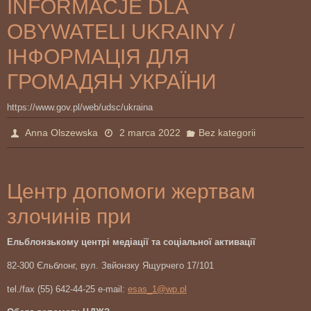
INFORMACJE DLA
OBYWATELI UKRAINY /
ІНФОРМАЦІЯ ДЛЯ
ГРОМАДЯН УКРАЇНИ
https://www.gov.pl/web/udsc/ukraina
Anna Olszewska
2 marca 2022
Bez kategorii
Центр допомоги жертвам
злочинів при
Ельблонзькому центрі медіації та соціальної активації
82-300 Єльблонг, вул. Звйонзку Ящурчего 17/101
tel./fax (55) 642-44-25 e-mail:
esas_1@wp.pl