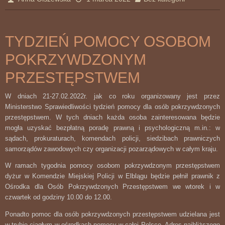
TYDZIEŃ POMOCY OSOBOM
POKRZYWDZONYM
PRZESTĘPSTWEM
W dniach 21-27.02.2022r. jak co roku organizowany jest przez
Ministerstwo Sprawiedliwości tydzień pomocy dla osób pokrzywdzonych
przestępstwem. W tych dniach każda osoba zainteresowana będzie
mogła uzyskać bezpłatną poradę prawną i psychologiczną m.in.: w
sądach, prokuraturach, komendach policji, siedzibach prawniczych
samorządów zawodowych czy organizacji pozarządowych w całym kraju.
W ramach tygodnia pomocy osobom pokrzywdzonym przestępstwem
dyżur w Komendzie Miejskiej Policji w Elblągu będzie pełnił prawnik z
Ośrodka dla Osób Pokrzywdzonych Przestępstwem we wtorek i w
czwartek od godziny 10.00 do 12.00.
Ponadto pomoc dla osób pokrzywdzonych przestępstwem udzielana jest
w trybie ciągłym w ośrodkach pomocy w całej Polsce. Adres najbliższego