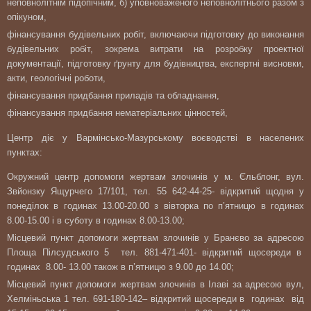
неповнолітнім підопічним, б) уповноваженого неповнолітнього разом з
опікуном,
фінансування будівельних робіт, включаючи підготовку до виконання
будівельних робіт, зокрема витрати на розробку проектної
документації, підготовку ґрунту для будівництва, експертні висновки,
акти, геологічні роботи,
фінансування придбання приладів та обладнання,
фінансування придбання нематеріальних цінностей,
Центр діє у Вармінсько-Мазурському воєводстві в населених
пунктах:
Окружний центр допомоги жертвам злочинів у м. Єльблонг, вул.
Звйонзку Ящурчего 17/101, тел. 55 642-44-25- відкритий щодня у
понеділок в годинах 13.00-20.00 з вівторка по п’ятницю в годинах
8.00-15.00 і в суботу в годинах 8.00-13.00;
Місцевий пункт допомоги жертвам злочинів у Бранєво за адресою
Площа Пілсудського 5 тел. 881-471-401- відкритий щосереди в
годинах 8.00- 13.00 також в п’ятницю з 9.00 до 14.00;
Місцевий пункт допомоги жертвам злочинів в Ілаві за адресою вул,
Хелміньська 1 тел. 691-180-142– відкритий щосереди в годинах від