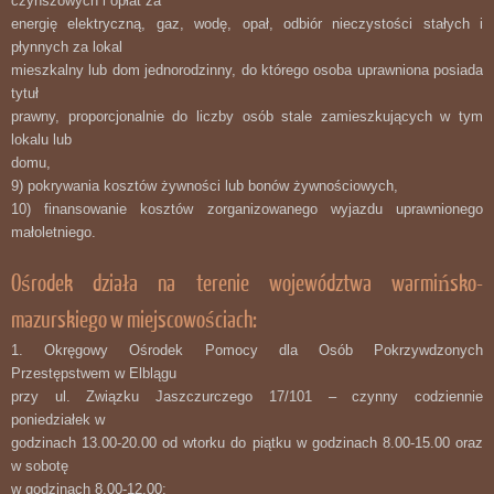
czynszowych i opłat za
energię elektryczną, gaz, wodę, opał, odbiór nieczystości stałych i
płynnych za lokal
mieszkalny lub dom jednorodzinny, do którego osoba uprawniona posiada
tytuł
prawny, proporcjonalnie do liczby osób stale zamieszkujących w tym
lokalu lub
domu,
9) pokrywania kosztów żywności lub bonów żywnościowych,
10) finansowanie kosztów zorganizowanego wyjazdu uprawnionego
małoletniego.
Ośrodek działa na terenie województwa warmińsko-
mazurskiego w miejscowościach:
1. Okręgowy Ośrodek Pomocy dla Osób Pokrzywdzonych
Przestępstwem w Elblągu
przy ul. Związku Jaszczurczego 17/101 – czynny codziennie
poniedziałek w
godzinach 13.00-20.00 od wtorku do piątku w godzinach 8.00-15.00 oraz
w sobotę
w godzinach 8.00-12.00;