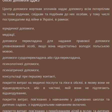
Обсяг допомоги ЦДЖЗ
Центр допомоги жертвам злочинів надає допомогу всім потерпілим
та їхнім родичам, свідкам та подібним до них особам, у тому числі
постраждалим від війни в Україні, в рамках:
юридичної допомоги,
медіації,
допомоги перекладача для надання правової допомоги
уповноваженій особі, якщо вона недостатньо володіє польською
мовою,
допомоги сурдоперекладача або гіда-перекладача,
психологічної допомоги,
психіатричної допомоги,
консультації при першому контакті,
покриття витрат на медичні послуги та ліки в обсязі, в якому вони не
відшкодовуються, або в частині, якій вони не підлягають
відшкодуванню,
покриття витрат, пов’язаних з навчанням у державних школах та
дитячих садках, з індивідуальним навчанням включно,
покриття витрат, пов’язаних з перебуванням дітей в яслах та дитячих